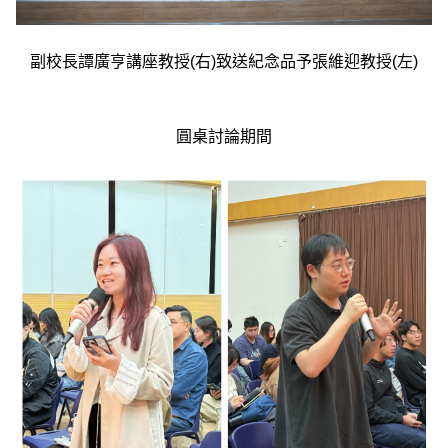
副校長譚廣亨講座教授(右)致送紀念品予張維迎教授(左)
圓桌討論期間