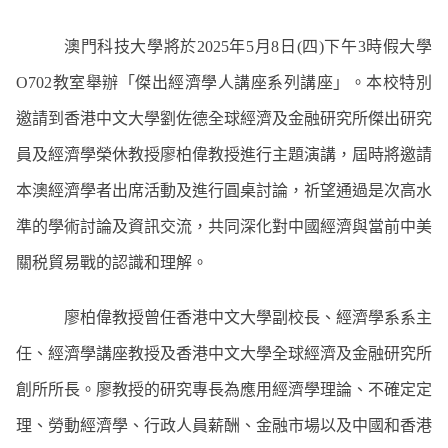
澳門科技大學將於
2025
年
5
月
8
日
(
四
)
下午
3
時假大學
O702
教室舉辦「傑出經濟學人講座系列講座」。本校特別
邀請到香港中文大學劉佐德全球經濟及金融研究所傑出研究
員及經濟學榮休教授廖柏偉教授進行主題演講，屆時將邀請
本澳經濟學者出席活動及進行圓桌討論，祈望通過是次高水
準的學術討論及資訊交流，共同深化對中國經濟與當前中美
關税貿易戰的認識和理解。
廖柏偉教授曾任香港中文大學副校長、經濟學系系主
任、經濟學講座教授及香港中文大學全球經濟及金融研究所
創所所長。廖教授的研究專長為應用經濟學理論、不確定定
理、勞動經濟學、行政人員薪酬、金融市場以及中國和香港