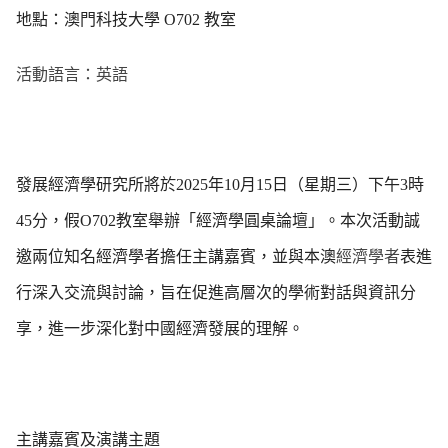
地點：澳門科技大學
O702
教室
活動語言：英語
發展經濟學研究所將於
2025
年
10
月
15
日（星期三）下午
3
時
45
分，假
O702
教室舉辦「經濟學圓桌論壇」。本次活動誠
邀兩位知名經濟學者擔任主講嘉賓，並與本澳
經濟學者
表進
行深入交流與討論，旨在促進高層次的學術對話與資訊分
享，進一步深化對中國經濟發展的理解。
主講嘉賓及演講主題