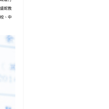
盛妮教
校、中