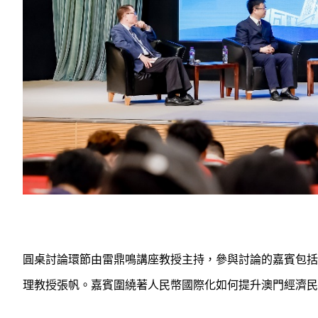
圓桌討論環節由雷鼎鳴講座教授主持，參與討論的嘉賓包括
理教授張帆。嘉賓圍繞著人民幣國際化如何提升澳門經濟民