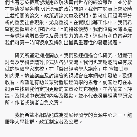
們也有志於把其發現用於解決真實世界的經濟難題，並分析
在經濟發展各階段所湧現的政策問題。我們在網頁上會及時
上載相關的論文、政策評論文章及視頻，對可使用經濟學分
析的重要社會現象，尤為重視。在實踐此等工作中，我們希
望能發揮到本研究所地理上的特殊優勢。我們位處大灣區這
一全球經濟增長最快及最具動力的區域，這個有利位置容許
我們可第一時間觀察及辨別出最具重要性的發展議題。
研究所堅定擁抱開放。我們歡迎通過合作研究、組織研
討會及學術會議等形式與各界交流。我們也定期邀請卓有成
就的經驗學家來校，在「傑出經濟學人講座」中 宣讀其真
知灼見。這些講座及討論會的視頻會在本網站中發放，歡迎
收看，希望能有助公眾對發展經濟學的思考。訪客也可在本
網頁中找到我們定期更新的文章及其它視頻。在各論文、評
論、及視頻中表達的內容及觀點，並不代表發展經濟學研究
所。作者或講者自負文責。
我們希望本網站能成為發展經濟學的資源中心之一，能
服務大學社群、政策制定者及公眾。