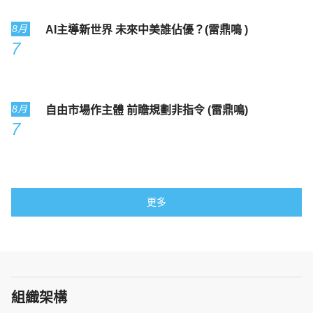
8月
AI主導新世界 未來中美誰佔優？(雷鼎鳴 )
7
8月
自由市場作主體 前瞻規劃非指令 (雷鼎鳴)
7
更多
組織架構