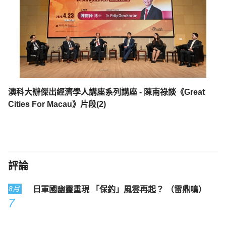
澳科大辦傑出經濟學人講座系列講座 - 陳南祿談《Great
Cities For Macau》片段(2)
評論
8月
日軍國幽靈重現 「保釣」風雲再起？ （雷鼎鳴）
7